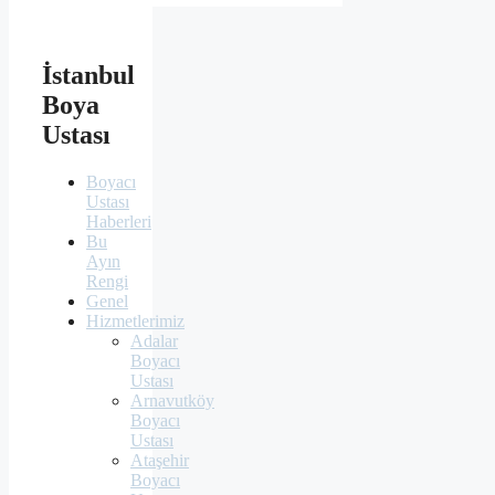
İstanbul
Boya
Ustası
Boyacı
Ustası
Haberleri
Bu
Ayın
Rengi
Genel
Hizmetlerimiz
Adalar
Boyacı
Ustası
Arnavutköy
Boyacı
Ustası
Ataşehir
Boyacı