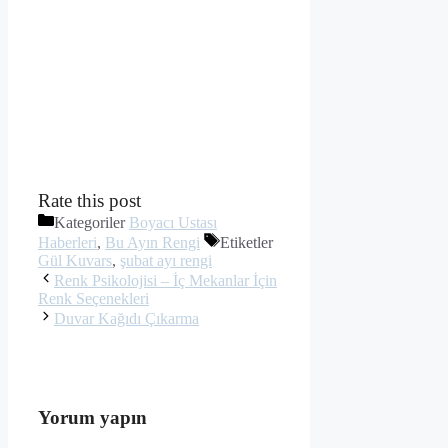
Rate this post
Kategoriler
Boyacı Ustası
Haberleri
,
Bu Ayın Rengi
Etiketler
Gül Kuvars
,
şubat ayı rengi
Renk Psikolojisi – İç Mekanlar İçin
Renk Seçenekleri
Duvar Kağıdı Çıkarma
Yorum yapın