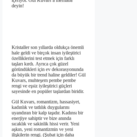
içeriyor. Gül Kuvars’a merhaba
deyin!
Kristaller son yıllarda oldukça önemli
hale geldi ve birçok insan iyileştirici
özelliklerini test etmek için farklı
taşları kırdı. Ayrıca çok güzel
göründükleri için ev dekorasyonunda
da büyük bir trend haline geldiler! Gül
Kuvars, muhteşem pembe pembe
rengi ve eşsiz iyileştirici güçleri
sayesinde en popüler taşlardan biridir.
Gül Kuvars, romantizm, hassasiyet,
kadınlık ve tatlılık duygularını
uyandıran bir kalp taşıdır. Kadınsı bir
enerjiye sahiptir ve bize anında
sıcaklık ve sakinlik hissi verir. Yeni
aşkın, yeni romantizmin ve yeni
ilişkilerin rengi. (Şubat için daha