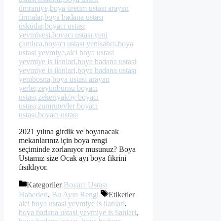
2021 yılına girdik ve boyanacak
mekanlarınız için boya rengi
seçiminde zorlanıyor musunuz? Boya
Ustamız size Ocak ayı boya fikrini
fısıldıyor.
Kategoriler
Boyacı Ustası
Haberleri
,
Bu Ayın Rengi
Etiketler
alci boya ustasi yevmiye is ilanlari
,
boya badana ustasi yevmiye is ilanlari
,