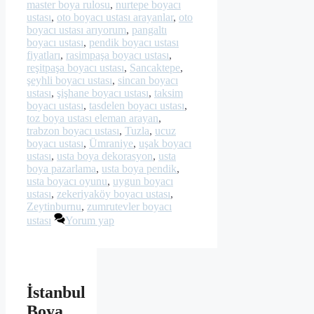
master boya rulosu
,
nurtepe boyacı
ustası
,
oto boyacı ustası arayanlar
,
oto
boyacı ustası arıyorum
,
pangaltı
boyacı ustası
,
pendik boyacı ustası
fiyatları
,
rasimpaşa boyacı ustası
,
reşitpaşa boyacı ustası
,
Sancaktepe
,
şeyhli boyacı ustası
,
sincan boyacı
ustası
,
şişhane boyacı ustası
,
taksim
boyacı ustası
,
tasdelen boyacı ustası
,
toz boya ustası eleman arayan
,
trabzon boyacı ustası
,
Tuzla
,
ucuz
boyacı ustası
,
Ümraniye
,
uşak boyacı
ustası
,
usta boya dekorasyon
,
usta
boya pazarlama
,
usta boya pendik
,
usta boyacı oyunu
,
uygun boyacı
ustası
,
zekeriyaköy boyacı ustası
,
Zeytinburnu
,
zumrutevler boyacı
ustası
Yorum yap
İstanbul
Boya