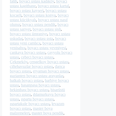
fatih
,
boyacı ustası kadıköy
,
boyacı
ustası kagithane
,
boyacı ustası kartal
,
boyacı ustası kayseri
,
boyacı ustası
kocaeli
,
boyacı ustası konya
,
boyacı
ustası küçükyalı
,
boyacı ustası nasıl
olunur
,
boyacı ustası pendik
,
boyacı
ustası sarıyer
,
boyacı ustası şişli
,
boyacı ustası ümraniye
,
boyacı ustası
uskudar
,
boyacı ustası usta
,
boyacı
ustası yeni çamlıca
,
boyacı ustası
yenisahra
,
boyacı ustası yevmiyesi
,
çankaya boyacı ustası
,
çayyolu boyacı
ustası
,
cebeci boyacı ustası
,
Çekmeköy
,
cengelkoy boyacı ustası
,
çiftehavuzlar boyacı ustası
,
darıca
boyacı ustası
,
eryaman boyacı ustası
,
gaziantep boyacı ustası arayanlar
,
halkalı boyacı ustası
,
harbiye boyacı
ustası
,
hasanpaşa boyacı ustası
,
hekimbaşı boyacı ustası
,
hisarüstü
boyacı ustası
,
ıhlamurkuyu boyacı
ustası
,
ısparta boyacı ustası
,
ıspartakule boyacı ustası
,
levazım
boyacı ustası
,
master boya
malzemeleri
,
master boya pendik
,