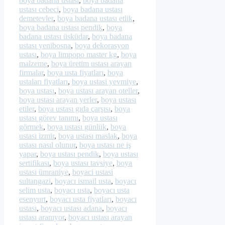
boya badana ustası
,
boya badana
ustası cebeci
,
boya badana ustası
demetevler
,
boya badana ustası etlik
,
boya badana ustası pendik
,
boya
badana ustası üsküdar
,
boya badana
ustası yenibosna
,
boya dekorasyon
ustası
,
boya limpopo master kg
,
boya
malzeme
,
boya üretim ustası arayan
firmalar
,
boya usta fiyatları
,
boya
ustaları fiyatları
,
boya ustasi yevmiye
,
boya ustası
,
boya ustası arayan oteller
,
boya ustası arayan yerler
,
boya ustası
etiler
,
boya ustası gıda çarşısı
,
boya
ustası görev tanımı
,
boya ustası
görmek
,
boya ustası günlük
,
boya
ustası izmir
,
boya ustası maslak
,
boya
ustası nasıl olunur
,
boya ustası ne iş
yapar
,
boya ustası pendik
,
boya ustası
sertifikası
,
boya ustası tavsiye
,
boya
ustası ümraniye
,
boyaci ustasi
sultangazi
,
boyacı ismail usta
,
boyacı
selim usta
,
boyacı usta
,
boyacı usta
esenyurt
,
boyacı usta fiyatları
,
boyacı
ustası
,
boyacı ustası adana
,
boyacı
ustası aranıyor
,
boyacı ustası arayan