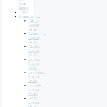
Ayın
Rengi
Genel
Hizmetlerimiz
Adalar
Boyacı
Ustası
Arnavutköy
Boyacı
Ustası
Ataşehir
Boyacı
Ustası
Beykoz
Boyacı
Ustası
Beylikdüzü
Boyacı
Ustası
Beyoğlu
Boyacı
Ustası
Bursa
Boyacı
Ustası