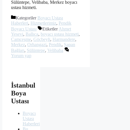
Sülüntepe, Velibaba, Merkez boyacı
ustası hizmeti.
Kategoriler
Boyacı Ustası
Haberleri
,
Hizmetlerimiz
,
Pendik
Boyacı Ustası
Etiketler
Ahmet
Yesevi
,
Ballıca
,
boyacı ustası hizmeti
,
Çamçeşme
,
Göçbeyli
,
Harmandere
,
Merkez
,
Orhangazi
,
Pendik
,
Sapan
Bağları
,
Sülüntepe
,
Velibaba
Yorum yap
İstanbul
Boya
Ustası
Boyacı
Ustası
Haberleri
Bu