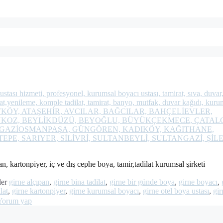
an, kartonpiyer, iç ve dış cephe boya, tamir,tadilat kurumsal şirketi
ler
girne alçıpan
,
girne bina tadilat
,
girne bir günde boya
,
girne boyacı
,
lat
,
girne kartonpiyer
,
girne kurumsal boyacı
,
girne otel boya ustası
,
gir
Yorum yap