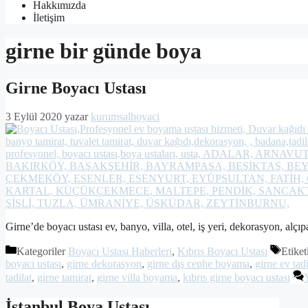
Hakkımızda
İletişim
girne bir günde boya
Girne Boyacı Ustası
3 Eylül 2020
yazar
kurumsalboyaci
Girne’de boyacı ustası ev, banyo, villa, otel, iş yeri, dekorasyon, alçıp
Kategoriler
Boyacı Ustası Haberleri
,
Kıbrıs Boyacı Ustası
Etiket
boyacı ustası
,
girne dekorasyon
,
girne dış cephe boyama
,
girne ev tadi
tadilat
,
girne tamirat
,
girne villa boyama
,
kıbrıs girne boyacı ustası
İstanbul Boya Ustası