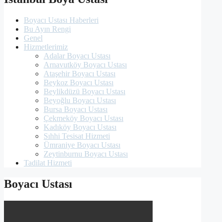
Boyacı Ustası Haberleri
Bu Ayın Rengi
Genel
Hizmetlerimiz
Adalar Boyacı Ustası
Arnavutköy Boyacı Ustası
Ataşehir Boyacı Ustası
Beykoz Boyacı Ustası
Beylikdüzü Boyacı Ustası
Beyoğlu Boyacı Ustası
Bursa Boyacı Ustası
Çekmeköy Boyacı Ustası
Kadıköy Boyacı Ustası
Sıhhi Tesisat Hizmeti
Ümraniye Boyacı Ustası
Zeytinburnu Boyacı Ustası
Tadilat Hizmeti
Boyacı Ustası