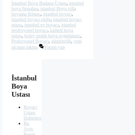
İstanbul Boya Badana Ustası
,
istanbul
boya firmaları
,
istanbul Boya villa
boyama firması
,
istanbul boyacı
,
istanbul boyacı ekibi
,
istanbul boyacı
ustası
,
istanbul ev boyacı
,
istanbul
profesyonel boyacı
,
kaliteli boya
ustası
,
kolay pratik boya uygulaması
,
Profesyonel Boyacı
,
süpürgelik
,
yeni
alçıpan takma
Yorum yap
İstanbul
Boya
Ustası
Boyacı
Ustası
Haberleri
Bu
Ayın
Rengi