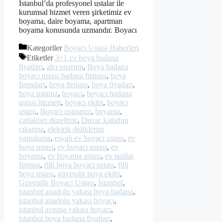
İstanbul’da profesyonel ustalar ile
kurumsal hizmet veren şirketimiz ev
boyama, daire boyama, apartman
boyama konusunda uzmandır. Boyacı
Kategoriler
Boyacı Ustası Haberleri
Etiketler
3+1 ev boya badana
fiyatları
,
alçı onarımı
,
Boya badana
boyacı ustası badana firması
,
boya
firmaları
,
boya firması
,
boya fiyatları
,
boya ustanız
,
boyacı
,
boyacı badana
ustası hizmeti
,
boyacı ekibi
,
boyacı
ustası
,
Boyacı ustasınız
,
boyama
,
çatlakları düzeltme
,
Duvar kağıdını
çıkarma
,
elektrik deliklerini
yamalama
,
eşyalı ev boyacı ustası
,
ev
boya ustası
,
ev boyacı ustası
,
ev
boyama
,
ev boyama ustası
,
ev tadilat
firması
,
filli boya boyacı ustası
,
filli
boya ustası
,
güvenilir boya ekibi
,
Güvenilir Boyacı Ustası
,
İstanbul
,
istanbul anadolu yakası boya badana
,
istanbul anadolu yakası boyacı
,
istanbul avrupa yakası boyacı
,
istanbul boya badana fiyatları
,